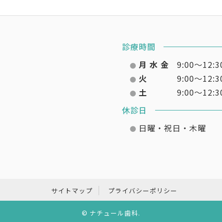
診療時間
月 水 金
9:00～12:3
●
火
9:00～12:3
●
土
9:00～12:3
●
休診日
日曜・祝日・木曜
●
サイトマップ
プライバシーポリシー
©
ナチュール歯科
.